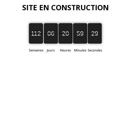
SITE EN CONSTRUCTION
112
06
20
59
29
112
00
06
00
20
00
59
00
29
28
Semaines
Jours
Heures
Minutes
Secondes