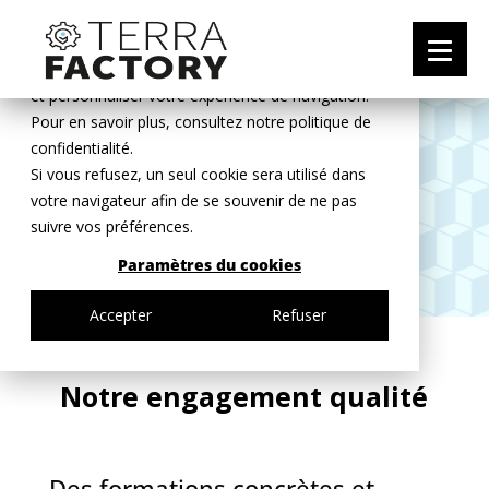
Ce site web stocke les cookies pour comprendre
vos interactions avec nous, nous souvenir de vous
et personnaliser votre expérience de navigation.
Pour en savoir plus, consultez notre politique de
confidentialité.
Si vous refusez, un seul cookie sera utilisé dans
votre navigateur afin de se souvenir de ne pas
suivre vos préférences.
Paramètres du cookies
Accepter
Refuser
Accueil
L’école
Notre engagement qualité
$
$
Notre engagement qualité
Des formations concrètes et