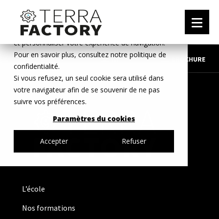
Ce site web stocke les cookies pour comprendre
vos interactions avec nous, nous souvenir de vous
et personnaliser votre expérience de navigation.
Pour en savoir plus, consultez notre politique de

APPELER
RI
BROCHURE
confidentialité.
Si vous refusez, un seul cookie sera utilisé dans
votre navigateur afin de se souvenir de ne pas
suivre vos préférences.
Paramètres du cookies
Accepter
Refuser
L’école
Nos formations